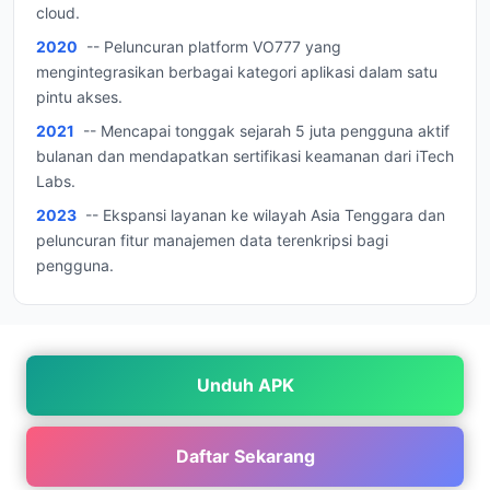
cloud.
2020
-- Peluncuran platform VO777 yang
mengintegrasikan berbagai kategori aplikasi dalam satu
pintu akses.
2021
-- Mencapai tonggak sejarah 5 juta pengguna aktif
bulanan dan mendapatkan sertifikasi keamanan dari iTech
Labs.
2023
-- Ekspansi layanan ke wilayah Asia Tenggara dan
peluncuran fitur manajemen data terenkripsi bagi
pengguna.
Unduh APK
Daftar Sekarang