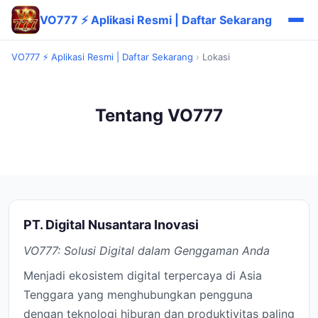
VO777 ⚡ Aplikasi Resmi | Daftar Sekarang
VO777 ⚡ Aplikasi Resmi | Daftar Sekarang
›
Lokasi
Tentang VO777
PT. Digital Nusantara Inovasi
VO777: Solusi Digital dalam Genggaman Anda
Menjadi ekosistem digital terpercaya di Asia
Tenggara yang menghubungkan pengguna
dengan teknologi hiburan dan produktivitas paling