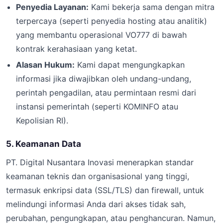
Penyedia Layanan:
Kami bekerja sama dengan mitra
terpercaya (seperti penyedia hosting atau analitik)
yang membantu operasional VO777 di bawah
kontrak kerahasiaan yang ketat.
Alasan Hukum:
Kami dapat mengungkapkan
informasi jika diwajibkan oleh undang-undang,
perintah pengadilan, atau permintaan resmi dari
instansi pemerintah (seperti KOMINFO atau
Kepolisian RI).
5. Keamanan Data
PT. Digital Nusantara Inovasi menerapkan standar
keamanan teknis dan organisasional yang tinggi,
termasuk enkripsi data (SSL/TLS) dan firewall, untuk
melindungi informasi Anda dari akses tidak sah,
perubahan, pengungkapan, atau penghancuran. Namun,