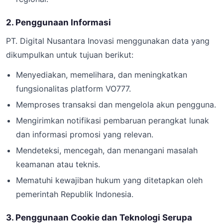
2. Penggunaan Informasi
PT. Digital Nusantara Inovasi menggunakan data yang
dikumpulkan untuk tujuan berikut:
Menyediakan, memelihara, dan meningkatkan
fungsionalitas platform VO777.
Memproses transaksi dan mengelola akun pengguna.
Mengirimkan notifikasi pembaruan perangkat lunak
dan informasi promosi yang relevan.
Mendeteksi, mencegah, dan menangani masalah
keamanan atau teknis.
Mematuhi kewajiban hukum yang ditetapkan oleh
pemerintah Republik Indonesia.
3. Penggunaan Cookie dan Teknologi Serupa