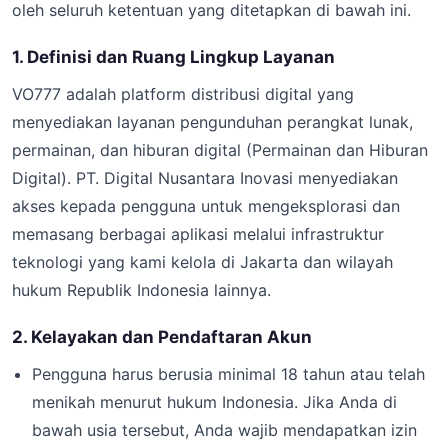
oleh seluruh ketentuan yang ditetapkan di bawah ini.
1. Definisi dan Ruang Lingkup Layanan
VO777 adalah platform distribusi digital yang
menyediakan layanan pengunduhan perangkat lunak,
permainan, dan hiburan digital (Permainan dan Hiburan
Digital). PT. Digital Nusantara Inovasi menyediakan
akses kepada pengguna untuk mengeksplorasi dan
memasang berbagai aplikasi melalui infrastruktur
teknologi yang kami kelola di Jakarta dan wilayah
hukum Republik Indonesia lainnya.
2. Kelayakan dan Pendaftaran Akun
Pengguna harus berusia minimal 18 tahun atau telah
menikah menurut hukum Indonesia. Jika Anda di
bawah usia tersebut, Anda wajib mendapatkan izin