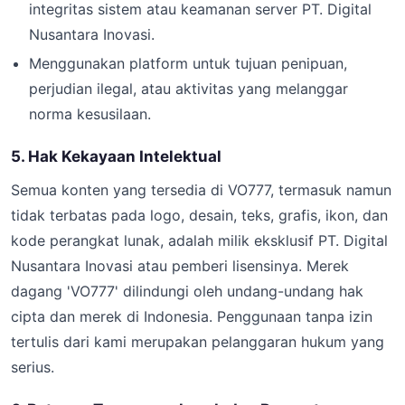
integritas sistem atau keamanan server PT. Digital
Nusantara Inovasi.
Menggunakan platform untuk tujuan penipuan,
perjudian ilegal, atau aktivitas yang melanggar
norma kesusilaan.
5. Hak Kekayaan Intelektual
Semua konten yang tersedia di VO777, termasuk namun
tidak terbatas pada logo, desain, teks, grafis, ikon, dan
kode perangkat lunak, adalah milik eksklusif PT. Digital
Nusantara Inovasi atau pemberi lisensinya. Merek
dagang 'VO777' dilindungi oleh undang-undang hak
cipta dan merek di Indonesia. Penggunaan tanpa izin
tertulis dari kami merupakan pelanggaran hukum yang
serius.