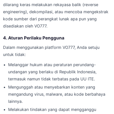
dilarang keras melakukan rekayasa balik (reverse
engineering), dekompilasi, atau mencoba mengekstrak
kode sumber dari perangkat lunak apa pun yang
disediakan oleh VO777.
4. Aturan Perilaku Pengguna
Dalam menggunakan platform VO777, Anda setuju
untuk tidak:
Melanggar hukum atau peraturan perundang-
undangan yang berlaku di Republik Indonesia,
termasuk namun tidak terbatas pada UU ITE.
Mengunggah atau menyebarkan konten yang
mengandung virus, malware, atau kode berbahaya
lainnya.
Melakukan tindakan yang dapat mengganggu