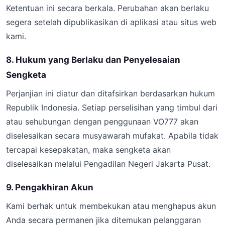
Ketentuan ini secara berkala. Perubahan akan berlaku
segera setelah dipublikasikan di aplikasi atau situs web
kami.
8. Hukum yang Berlaku dan Penyelesaian
Sengketa
Perjanjian ini diatur dan ditafsirkan berdasarkan hukum
Republik Indonesia. Setiap perselisihan yang timbul dari
atau sehubungan dengan penggunaan VO777 akan
diselesaikan secara musyawarah mufakat. Apabila tidak
tercapai kesepakatan, maka sengketa akan
diselesaikan melalui Pengadilan Negeri Jakarta Pusat.
9. Pengakhiran Akun
Kami berhak untuk membekukan atau menghapus akun
Anda secara permanen jika ditemukan pelanggaran